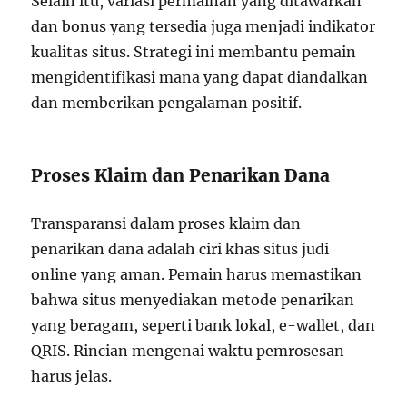
Selain itu, variasi permainan yang ditawarkan
dan bonus yang tersedia juga menjadi indikator
kualitas situs. Strategi ini membantu pemain
mengidentifikasi mana yang dapat diandalkan
dan memberikan pengalaman positif.
Proses Klaim dan Penarikan Dana
Transparansi dalam proses klaim dan
penarikan dana adalah ciri khas situs judi
online yang aman. Pemain harus memastikan
bahwa situs menyediakan metode penarikan
yang beragam, seperti bank lokal, e-wallet, dan
QRIS. Rincian mengenai waktu pemrosesan
harus jelas.