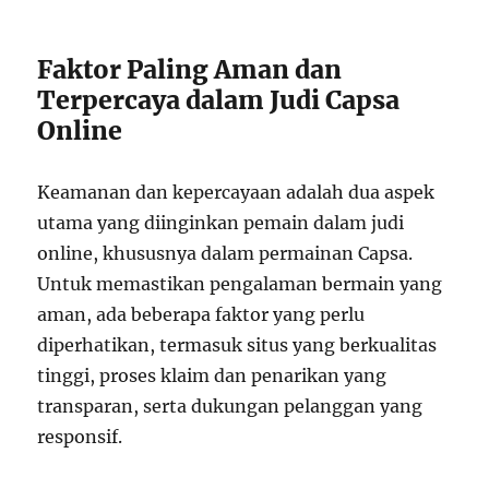
Faktor Paling Aman dan
Terpercaya dalam Judi Capsa
Online
Keamanan dan kepercayaan adalah dua aspek
utama yang diinginkan pemain dalam judi
online, khususnya dalam permainan Capsa.
Untuk memastikan pengalaman bermain yang
aman, ada beberapa faktor yang perlu
diperhatikan, termasuk situs yang berkualitas
tinggi, proses klaim dan penarikan yang
transparan, serta dukungan pelanggan yang
responsif.