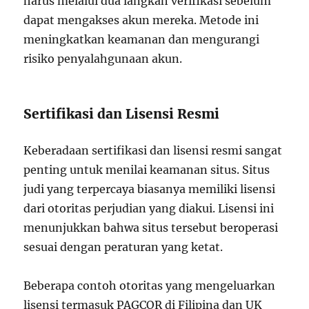
harus melalui dua langkah verifikasi sebelum
dapat mengakses akun mereka. Metode ini
meningkatkan keamanan dan mengurangi
risiko penyalahgunaan akun.
Sertifikasi dan Lisensi Resmi
Keberadaan sertifikasi dan lisensi resmi sangat
penting untuk menilai keamanan situs. Situs
judi yang terpercaya biasanya memiliki lisensi
dari otoritas perjudian yang diakui. Lisensi ini
menunjukkan bahwa situs tersebut beroperasi
sesuai dengan peraturan yang ketat.
Beberapa contoh otoritas yang mengeluarkan
lisensi termasuk PAGCOR di Filipina dan UK