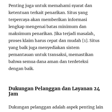
Penting juga untuk memahami syarat dan
ketentuan terkait penarikan. Situs yang
terpercaya akan memberikan informasi
lengkap mengenai batas minimum dan
maksimum penarikan. Jika terjadi masalah,
proses klaim harus cepat dan mudah [1]. Situs
yang baik juga menyediakan sistem
pemantauan untuk transaksi, memastikan
bahwa semua dana aman dan terdeteksi
dengan baik.
Dukungan Pelanggan dan Layanan 24
Jam
Dukungan pelanggan adalah aspek penting lain