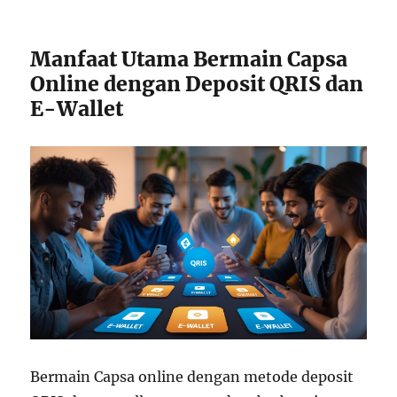
Manfaat Utama Bermain Capsa
Online dengan Deposit QRIS dan
E-Wallet
Bermain Capsa online dengan metode deposit