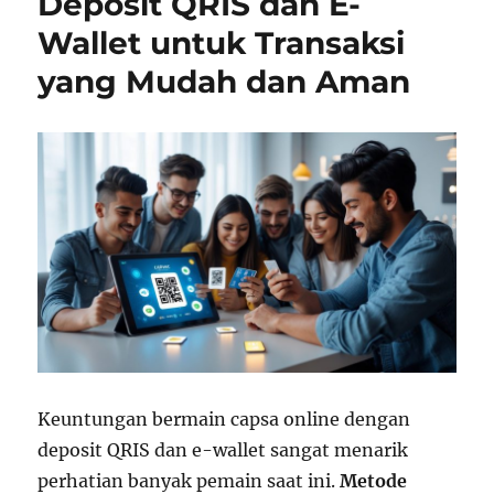
Deposit QRIS dan E-
Wallet
Wallet untuk Transaksi
Paling
Aman
yang Mudah dan Aman
dan
Terpercaya
di
Indonesia
Keuntungan bermain capsa online dengan
deposit QRIS dan e-wallet sangat menarik
perhatian banyak pemain saat ini.
Metode