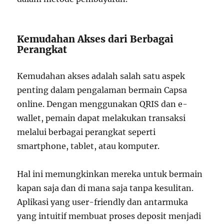
Kemudahan Akses dari Berbagai
Perangkat
Kemudahan akses adalah salah satu aspek
penting dalam pengalaman bermain Capsa
online. Dengan menggunakan QRIS dan e-
wallet, pemain dapat melakukan transaksi
melalui berbagai perangkat seperti
smartphone, tablet, atau komputer.
Hal ini memungkinkan mereka untuk bermain
kapan saja dan di mana saja tanpa kesulitan.
Aplikasi yang user-friendly dan antarmuka
yang intuitif membuat proses deposit menjadi