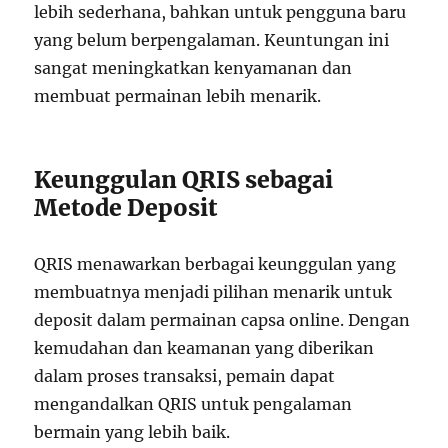
lebih sederhana, bahkan untuk pengguna baru
yang belum berpengalaman. Keuntungan ini
sangat meningkatkan kenyamanan dan
membuat permainan lebih menarik.
Keunggulan QRIS sebagai
Metode Deposit
QRIS menawarkan berbagai keunggulan yang
membuatnya menjadi pilihan menarik untuk
deposit dalam permainan capsa online. Dengan
kemudahan dan keamanan yang diberikan
dalam proses transaksi, pemain dapat
mengandalkan QRIS untuk pengalaman
bermain yang lebih baik.