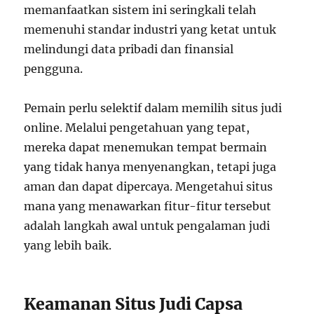
memanfaatkan sistem ini seringkali telah
memenuhi standar industri yang ketat untuk
melindungi data pribadi dan finansial
pengguna.
Pemain perlu selektif dalam memilih situs judi
online. Melalui pengetahuan yang tepat,
mereka dapat menemukan tempat bermain
yang tidak hanya menyenangkan, tetapi juga
aman dan dapat dipercaya. Mengetahui situs
mana yang menawarkan fitur-fitur tersebut
adalah langkah awal untuk pengalaman judi
yang lebih baik.
Keamanan Situs Judi Capsa