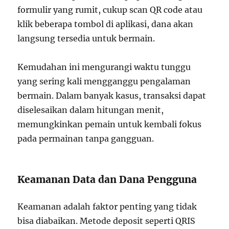
formulir yang rumit, cukup scan QR code atau
klik beberapa tombol di aplikasi, dana akan
langsung tersedia untuk bermain.
Kemudahan ini mengurangi waktu tunggu
yang sering kali mengganggu pengalaman
bermain. Dalam banyak kasus, transaksi dapat
diselesaikan dalam hitungan menit,
memungkinkan pemain untuk kembali fokus
pada permainan tanpa gangguan.
Keamanan Data dan Dana Pengguna
Keamanan adalah faktor penting yang tidak
bisa diabaikan. Metode deposit seperti QRIS