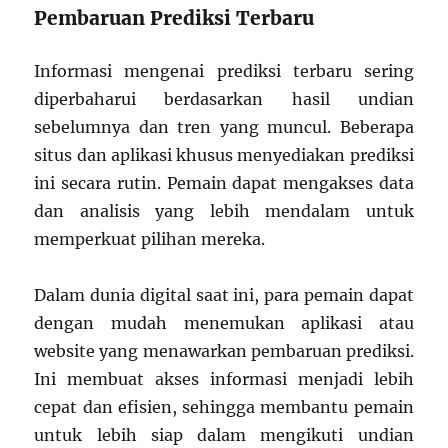
Pembaruan Prediksi Terbaru
Informasi mengenai prediksi terbaru sering
diperbaharui berdasarkan hasil undian
sebelumnya dan tren yang muncul. Beberapa
situs dan aplikasi khusus menyediakan prediksi
ini secara rutin. Pemain dapat mengakses data
dan analisis yang lebih mendalam untuk
memperkuat pilihan mereka.
Dalam dunia digital saat ini, para pemain dapat
dengan mudah menemukan aplikasi atau
website yang menawarkan pembaruan prediksi.
Ini membuat akses informasi menjadi lebih
cepat dan efisien, sehingga membantu pemain
untuk lebih siap dalam mengikuti undian