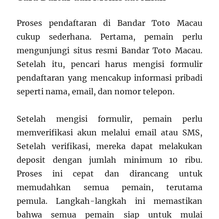
Proses pendaftaran di Bandar Toto Macau
cukup sederhana. Pertama, pemain perlu
mengunjungi situs resmi Bandar Toto Macau.
Setelah itu, pencari harus mengisi formulir
pendaftaran yang mencakup informasi pribadi
seperti nama, email, dan nomor telepon.
Setelah mengisi formulir, pemain perlu
memverifikasi akun melalui email atau SMS,
Setelah verifikasi, mereka dapat melakukan
deposit dengan jumlah minimum 10 ribu.
Proses ini cepat dan dirancang untuk
memudahkan semua pemain, terutama
pemula. Langkah-langkah ini memastikan
bahwa semua pemain siap untuk mulai