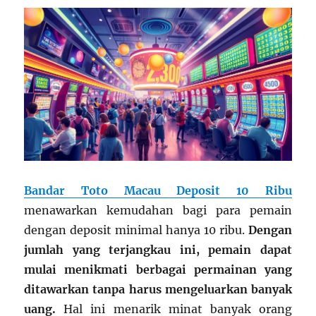
Bandar Toto Macau Deposit 10 Ribu
menawarkan kemudahan bagi para pemain
dengan deposit minimal hanya 10 ribu.
Dengan
jumlah yang terjangkau ini, pemain dapat
mulai menikmati berbagai permainan yang
ditawarkan tanpa harus mengeluarkan banyak
uang.
Hal ini menarik minat banyak orang