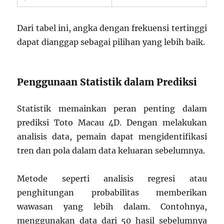
Dari tabel ini, angka dengan frekuensi tertinggi
dapat dianggap sebagai pilihan yang lebih baik.
Penggunaan Statistik dalam Prediksi
Statistik memainkan peran penting dalam
prediksi Toto Macau 4D. Dengan melakukan
analisis data, pemain dapat mengidentifikasi
tren dan pola dalam data keluaran sebelumnya.
Metode seperti analisis regresi atau
penghitungan probabilitas memberikan
wawasan yang lebih dalam. Contohnya,
menggunakan data dari 50 hasil sebelumnya