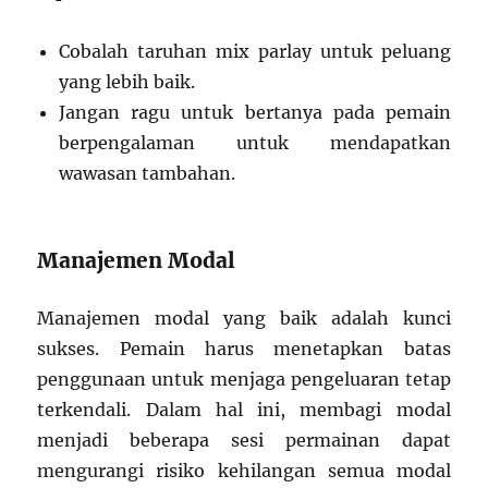
Cobalah taruhan mix parlay untuk peluang
yang lebih baik.
Jangan ragu untuk bertanya pada pemain
berpengalaman untuk mendapatkan
wawasan tambahan.
Manajemen Modal
Manajemen modal yang baik adalah kunci
sukses. Pemain harus menetapkan batas
penggunaan untuk menjaga pengeluaran tetap
terkendali. Dalam hal ini, membagi modal
menjadi beberapa sesi permainan dapat
mengurangi risiko kehilangan semua modal