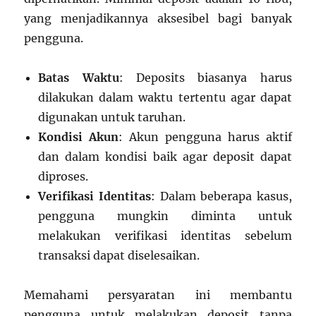
yang menjadikannya aksesibel bagi banyak
pengguna.
Batas Waktu
: Deposits biasanya harus
dilakukan dalam waktu tertentu agar dapat
digunakan untuk taruhan.
Kondisi Akun
: Akun pengguna harus aktif
dan dalam kondisi baik agar deposit dapat
diproses.
Verifikasi Identitas
: Dalam beberapa kasus,
pengguna mungkin diminta untuk
melakukan verifikasi identitas sebelum
transaksi dapat diselesaikan.
Memahami persyaratan ini membantu
pengguna untuk melakukan deposit tanpa