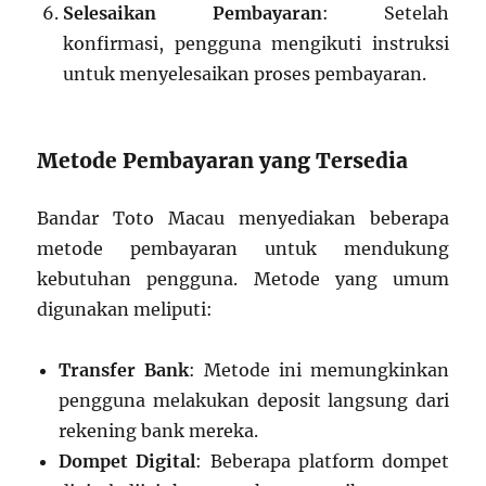
Selesaikan Pembayaran
: Setelah
konfirmasi, pengguna mengikuti instruksi
untuk menyelesaikan proses pembayaran.
Metode Pembayaran yang Tersedia
Bandar Toto Macau menyediakan beberapa
metode pembayaran untuk mendukung
kebutuhan pengguna. Metode yang umum
digunakan meliputi:
Transfer Bank
: Metode ini memungkinkan
pengguna melakukan deposit langsung dari
rekening bank mereka.
Dompet Digital
: Beberapa platform dompet