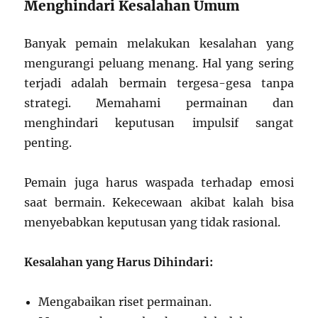
Menghindari Kesalahan Umum
Banyak pemain melakukan kesalahan yang
mengurangi peluang menang. Hal yang sering
terjadi adalah bermain tergesa-gesa tanpa
strategi. Memahami permainan dan
menghindari keputusan impulsif sangat
penting.
Pemain juga harus waspada terhadap emosi
saat bermain. Kekecewaan akibat kalah bisa
menyebabkan keputusan yang tidak rasional.
Kesalahan yang Harus Dihindari:
Mengabaikan riset permainan.