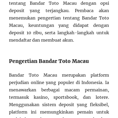
tentang Bandar Toto Macau dengan opsi
deposit yang terjangkau. Pembaca akan
menemukan pengertian tentang Bandar Toto
Macau, keuntungan yang didapat dengan
deposit 10 ribu, serta langkah-langkah untuk
mendaftar dan membuat akun.
Pengertian Bandar Toto Macau
Bandar Toto Macau merupakan platform
perjudian online yang populer di Indonesia. Ia
menawarkan berbagai macam permainan,
termasuk kasino, sportsbook, dan lotere.
Menggunakan sistem deposit yang fleksibel,
platform ini memungkinkan pemain untuk