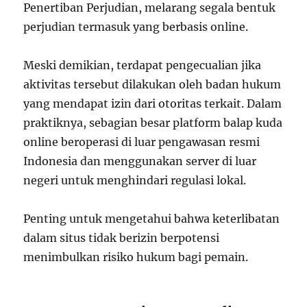
Penertiban Perjudian, melarang segala bentuk
perjudian termasuk yang berbasis online.
Meski demikian, terdapat pengecualian jika
aktivitas tersebut dilakukan oleh badan hukum
yang mendapat izin dari otoritas terkait. Dalam
praktiknya, sebagian besar platform balap kuda
online beroperasi di luar pengawasan resmi
Indonesia dan menggunakan server di luar
negeri untuk menghindari regulasi lokal.
Penting untuk mengetahui bahwa keterlibatan
dalam situs tidak berizin berpotensi
menimbulkan risiko hukum bagi pemain.