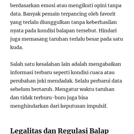
berdasarkan emosi atau mengikuti opini tanpa
data. Banyak pemain terpancing oleh favorit
yang terlalu diunggulkan tanpa keberhasilan
nyata pada kondisi balapan tersebut. Hindari
juga memasang taruhan terlalu besar pada satu
kuda.
Salah satu kesalahan lain adalah mengabaikan
informasi terbaru seperti kondisi cuaca atau
perubahan joki mendadak. Selalu perbarui data
sebelum bertaruh. Mengatur waktu taruhan
dan tidak terburu-buru juga bisa
menghindarkan dari keputusan impulsif.
Legalitas dan Regulasi Balap