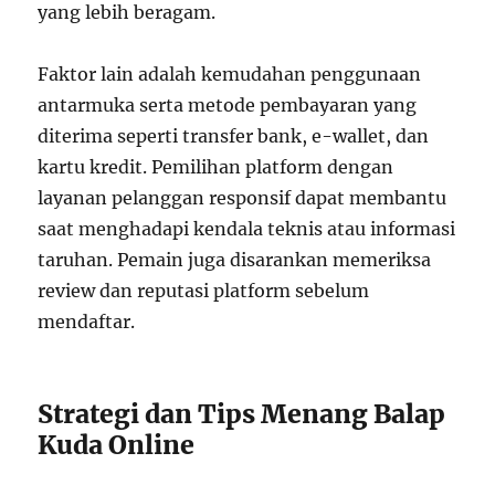
yang lebih beragam.
Faktor lain adalah kemudahan penggunaan
antarmuka serta metode pembayaran yang
diterima seperti transfer bank, e-wallet, dan
kartu kredit. Pemilihan platform dengan
layanan pelanggan responsif dapat membantu
saat menghadapi kendala teknis atau informasi
taruhan. Pemain juga disarankan memeriksa
review dan reputasi platform sebelum
mendaftar.
Strategi dan Tips Menang Balap
Kuda Online