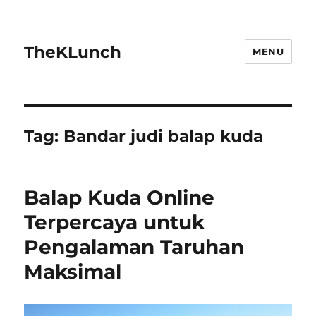
TheKLunch
MENU
Tag:
Bandar judi balap kuda
Balap Kuda Online
Terpercaya untuk
Pengalaman Taruhan
Maksimal