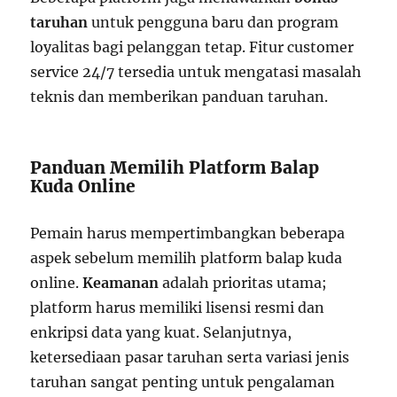
taruhan
untuk pengguna baru dan program
loyalitas bagi pelanggan tetap. Fitur customer
service 24/7 tersedia untuk mengatasi masalah
teknis dan memberikan panduan taruhan.
Panduan Memilih Platform Balap
Kuda Online
Pemain harus mempertimbangkan beberapa
aspek sebelum memilih platform balap kuda
online.
Keamanan
adalah prioritas utama;
platform harus memiliki lisensi resmi dan
enkripsi data yang kuat. Selanjutnya,
ketersediaan pasar taruhan serta variasi jenis
taruhan sangat penting untuk pengalaman