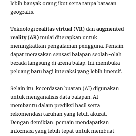
lebih banyak orang ikut serta tanpa batasan
geografis.
Teknologi
realitas virtual (VR)
dan
augmented
reality (AR)
mulai diterapkan untuk
meningkatkan pengalaman pengguna. Pemain
dapat merasakan sensasi balapan seolah-olah
berada langsung di arena balap. Ini membuka
peluang baru bagi interaksi yang lebih imersif.
Selain itu, kecerdasan buatan (AI) digunakan
untuk menganalisis data balapan. AI
membantu dalam prediksi hasil serta
rekomendasi taruhan yang lebih akurat.
Dengan demikian, pemain mendapatkan
informasi yang lebih tepat untuk membuat