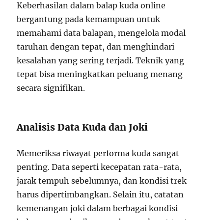
Keberhasilan dalam balap kuda online
bergantung pada kemampuan untuk
memahami data balapan, mengelola modal
taruhan dengan tepat, dan menghindari
kesalahan yang sering terjadi. Teknik yang
tepat bisa meningkatkan peluang menang
secara signifikan.
Analisis Data Kuda dan Joki
Memeriksa riwayat performa kuda sangat
penting. Data seperti kecepatan rata-rata,
jarak tempuh sebelumnya, dan kondisi trek
harus dipertimbangkan. Selain itu, catatan
kemenangan joki dalam berbagai kondisi