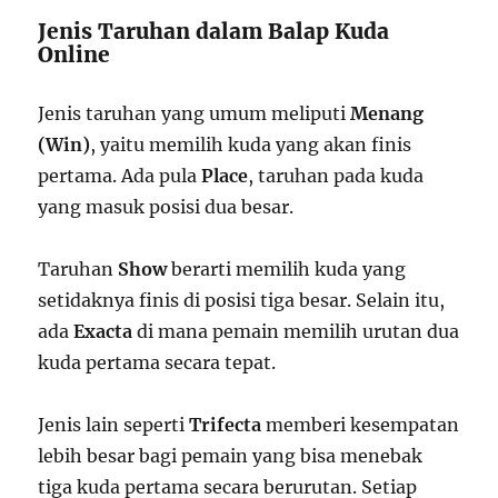
Jenis Taruhan dalam Balap Kuda
Online
Jenis taruhan yang umum meliputi
Menang
(Win)
, yaitu memilih kuda yang akan finis
pertama. Ada pula
Place
, taruhan pada kuda
yang masuk posisi dua besar.
Taruhan
Show
berarti memilih kuda yang
setidaknya finis di posisi tiga besar. Selain itu,
ada
Exacta
di mana pemain memilih urutan dua
kuda pertama secara tepat.
Jenis lain seperti
Trifecta
memberi kesempatan
lebih besar bagi pemain yang bisa menebak
tiga kuda pertama secara berurutan. Setiap