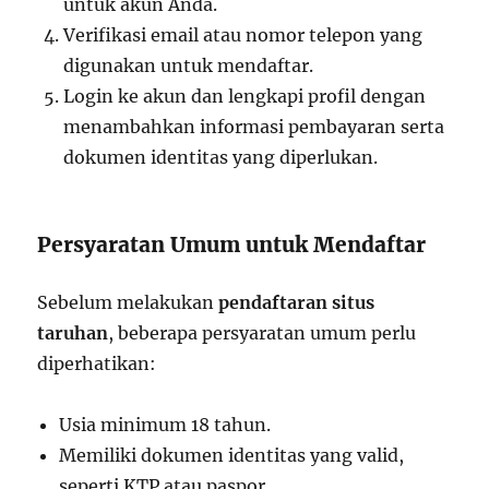
untuk akun Anda.
Verifikasi email atau nomor telepon yang
digunakan untuk mendaftar.
Login ke akun dan lengkapi profil dengan
menambahkan informasi pembayaran serta
dokumen identitas yang diperlukan.
Persyaratan Umum untuk Mendaftar
Sebelum melakukan
pendaftaran situs
taruhan
, beberapa persyaratan umum perlu
diperhatikan:
Usia minimum 18 tahun.
Memiliki dokumen identitas yang valid,
seperti KTP atau paspor.