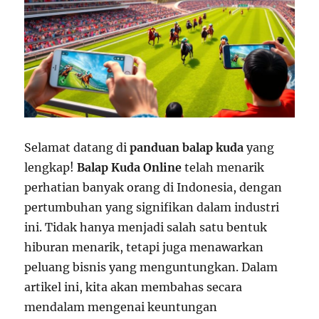
Selamat datang di
panduan balap kuda
yang
lengkap!
Balap Kuda Online
telah menarik
perhatian banyak orang di Indonesia, dengan
pertumbuhan yang signifikan dalam industri
ini. Tidak hanya menjadi salah satu bentuk
hiburan menarik, tetapi juga menawarkan
peluang bisnis yang menguntungkan. Dalam
artikel ini, kita akan membahas secara
mendalam mengenai keuntungan