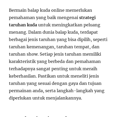
Bermain balap kuda online memerlukan
pemahaman yang baik mengenai
strategi
taruhan kuda
untuk meningkatkan peluang
menang. Dalam dunia balap kuda, terdapat
berbagai jenis taruhan yang bisa dipilih, seperti
taruhan kemenangan, taruhan tempat, dan
taruhan show. Setiap jenis taruhan memiliki
karakteristik yang berbeda dan pemahaman
terhadapnya sangat penting untuk meraih
keberhasilan. Pastikan untuk meneliti jenis
taruhan yang sesuai dengan gaya dan tujuan
permainan anda, serta langkah-langkah yang
diperlukan untuk menjalankannya.