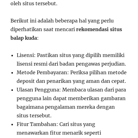
oleh situs tersebut.
Berikut ini adalah beberapa hal yang perlu
diperhatikan saat mencari
rekomendasi situs
balap kuda
:
Lisensi: Pastikan situs yang dipilih memiliki
lisensi resmi dari badan pengawas perjudian.
Metode Pembayaran: Periksa pilihan metode
deposit dan penarikan yang aman dan cepat.
Ulasan Pengguna: Membaca ulasan dari para
pengguna lain dapat memberikan gambaran
bagaimana pengalaman mereka dengan
situs tersebut.
Fitur Tambahan: Cari situs yang
menawarkan fitur menarik seperti