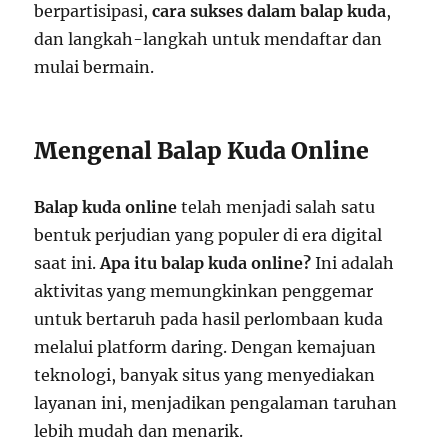
berpartisipasi,
cara sukses dalam balap kuda
,
dan langkah-langkah untuk mendaftar dan
mulai bermain.
Mengenal Balap Kuda Online
Balap kuda online
telah menjadi salah satu
bentuk perjudian yang populer di era digital
saat ini.
Apa itu balap kuda online?
Ini adalah
aktivitas yang memungkinkan penggemar
untuk bertaruh pada hasil perlombaan kuda
melalui platform daring. Dengan kemajuan
teknologi, banyak situs yang menyediakan
layanan ini, menjadikan pengalaman taruhan
lebih mudah dan menarik.