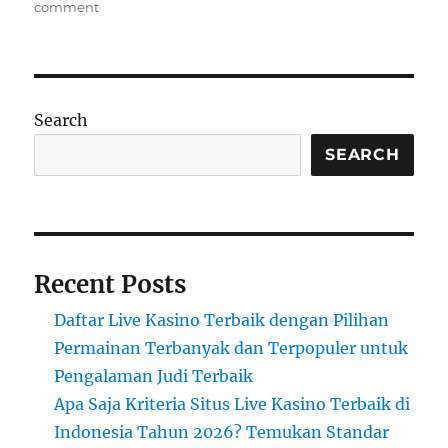
on
comment
Panduan
Terbaik
untuk
Balap
Kuda
Search
Online
di
SEARCH
Indonesia
Recent Posts
Daftar Live Kasino Terbaik dengan Pilihan
Permainan Terbanyak dan Terpopuler untuk
Pengalaman Judi Terbaik
Apa Saja Kriteria Situs Live Kasino Terbaik di
Indonesia Tahun 2026? Temukan Standar