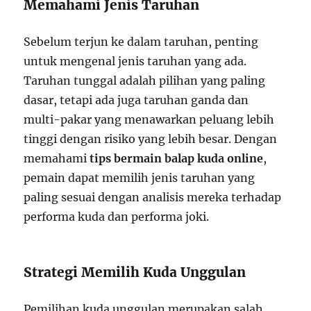
Memahami Jenis Taruhan
Sebelum terjun ke dalam taruhan, penting
untuk mengenal jenis taruhan yang ada.
Taruhan tunggal adalah pilihan yang paling
dasar, tetapi ada juga taruhan ganda dan
multi-pakar yang menawarkan peluang lebih
tinggi dengan risiko yang lebih besar. Dengan
memahami
tips bermain balap kuda online
,
pemain dapat memilih jenis taruhan yang
paling sesuai dengan analisis mereka terhadap
performa kuda dan performa joki.
Strategi Memilih Kuda Unggulan
Pemilihan kuda unggulan merupakan salah