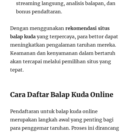
streaming langsung, analisis balapan, dan
bonus pendaftaran.
Dengan menggunakan
rekomendasi situs
balap kuda
yang terpercaya, para bettor dapat
meningkatkan pengalaman taruhan mereka.
Keamanan dan kenyamanan dalam bertaruh
akan tercapai melalui pemilihan situs yang
tepat.
Cara Daftar Balap Kuda Online
Pendaftaran untuk balap kuda online
merupakan langkah awal yang penting bagi
para penggemar taruhan. Proses ini dirancang