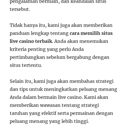
pengalaman bermain, dan keandalan situs
tersebut.
Tidak hanya itu, kami juga akan memberikan
panduan lengkap tentang
cara memilih situs
live casino terbaik
. Anda akan menemukan
kriteria penting yang perlu Anda
pertimbangkan sebelum bergabung dengan
situs tertentu.
Selain itu, kami juga akan membahas strategi
dan tips untuk meningkatkan peluang menang
Anda dalam bermain live casino. Kami akan
memberikan wawasan tentang strategi
taruhan yang efektif serta permainan dengan
peluang menang yang lebih tinggi.