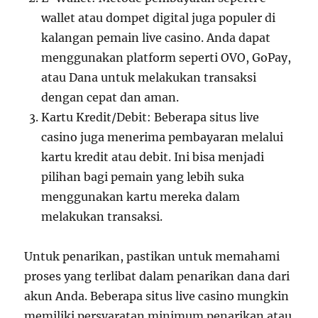
wallet atau dompet digital juga populer di
kalangan pemain live casino. Anda dapat
menggunakan platform seperti OVO, GoPay,
atau Dana untuk melakukan transaksi
dengan cepat dan aman.
Kartu Kredit/Debit: Beberapa situs live
casino juga menerima pembayaran melalui
kartu kredit atau debit. Ini bisa menjadi
pilihan bagi pemain yang lebih suka
menggunakan kartu mereka dalam
melakukan transaksi.
Untuk penarikan, pastikan untuk memahami
proses yang terlibat dalam penarikan dana dari
akun Anda. Beberapa situs live casino mungkin
memiliki persyaratan minimum penarikan atau