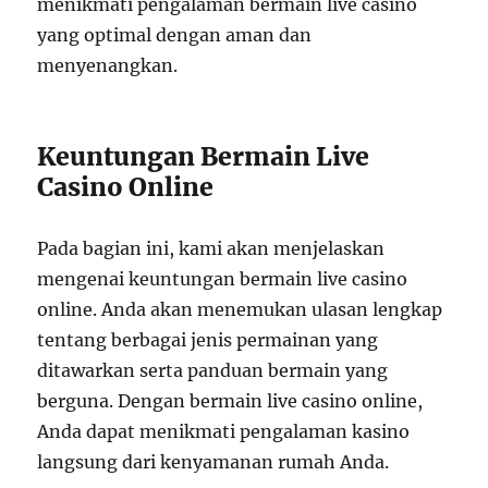
menikmati pengalaman bermain live casino
yang optimal dengan aman dan
menyenangkan.
Keuntungan Bermain Live
Casino Online
Pada bagian ini, kami akan menjelaskan
mengenai keuntungan bermain live casino
online. Anda akan menemukan ulasan lengkap
tentang berbagai jenis permainan yang
ditawarkan serta panduan bermain yang
berguna. Dengan bermain live casino online,
Anda dapat menikmati pengalaman kasino
langsung dari kenyamanan rumah Anda.