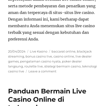
serta metode pembayaran dan penarikan yang
aman dan terpercaya di situs-situs live casino.
Dengan informasi ini, kami berharap dapat
membantu Anda menemukan situs live casino
terbaik yang sesuai dengan kebutuhan dan
preferensi Anda.
Posted
Categories
Tags
20/04/2024
Live Kasino
baccarat online
,
blackjack
on
streaming
,
bonus casino live
,
casino online
,
live dealer
games
,
pengalaman casino nyata
,
poker dealer
langsung
,
roulette live
,
strategi bermain casino
,
teknologi
on
casino live
Leave a comment
Ulasan
Situs
Live
Panduan Bermain Live
Casino
Terpercaya
Casino Online di
di
Indonesia