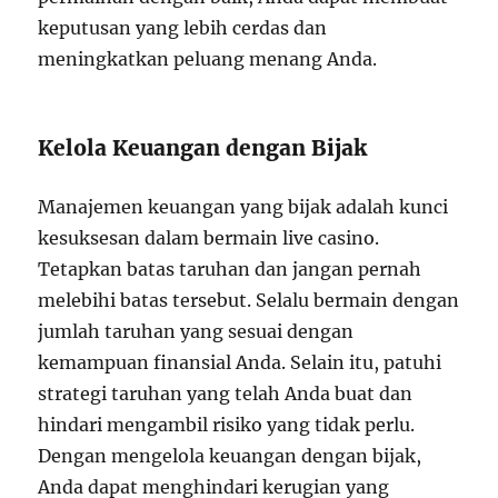
keputusan yang lebih cerdas dan
meningkatkan peluang menang Anda.
Kelola Keuangan dengan Bijak
Manajemen keuangan yang bijak adalah kunci
kesuksesan dalam bermain live casino.
Tetapkan batas taruhan dan jangan pernah
melebihi batas tersebut. Selalu bermain dengan
jumlah taruhan yang sesuai dengan
kemampuan finansial Anda. Selain itu, patuhi
strategi taruhan yang telah Anda buat dan
hindari mengambil risiko yang tidak perlu.
Dengan mengelola keuangan dengan bijak,
Anda dapat menghindari kerugian yang