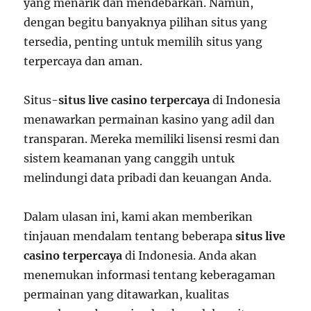
yang menarik dan mendebarkan. Namun,
dengan begitu banyaknya pilihan situs yang
tersedia, penting untuk memilih situs yang
terpercaya dan aman.
Situs-
situs live casino terpercaya
di Indonesia
menawarkan permainan kasino yang adil dan
transparan. Mereka memiliki lisensi resmi dan
sistem keamanan yang canggih untuk
melindungi data pribadi dan keuangan Anda.
Dalam ulasan ini, kami akan memberikan
tinjauan mendalam tentang beberapa
situs live
casino terpercaya
di Indonesia. Anda akan
menemukan informasi tentang keberagaman
permainan yang ditawarkan, kualitas