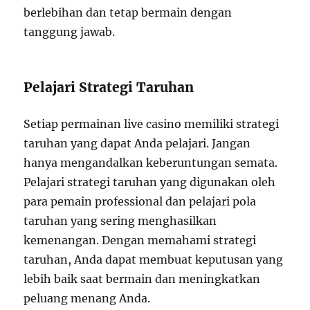
berlebihan dan tetap bermain dengan
tanggung jawab.
Pelajari Strategi Taruhan
Setiap permainan live casino memiliki strategi
taruhan yang dapat Anda pelajari. Jangan
hanya mengandalkan keberuntungan semata.
Pelajari strategi taruhan yang digunakan oleh
para pemain professional dan pelajari pola
taruhan yang sering menghasilkan
kemenangan. Dengan memahami strategi
taruhan, Anda dapat membuat keputusan yang
lebih baik saat bermain dan meningkatkan
peluang menang Anda.