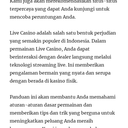
Kami juga akan merekomendasikan situs-situs
terpercaya yang dapat Anda kunjungi untuk
mencoba peruntungan Anda.
Live Casino adalah salah satu bentuk perjudian
yang semakin populer di Indonesia. Dalam
permainan Live Casino, Anda dapat
berinteraksi dengan dealer langsung melalui
teknologi streaming live. Ini memberikan
pengalaman bermain yang nyata dan serupa
dengan berada di kasino fisik.
Panduan ini akan membantu Anda memahami
aturan-aturan dasar permainan dan
memberikan tips dan trik yang berguna untuk
meningkatkan peluang Anda meraih