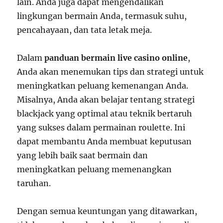
lain. Anda juga dapat mengendalikan
lingkungan bermain Anda, termasuk suhu,
pencahayaan, dan tata letak meja.
Dalam
panduan bermain live casino online
,
Anda akan menemukan tips dan strategi untuk
meningkatkan peluang kemenangan Anda.
Misalnya, Anda akan belajar tentang strategi
blackjack yang optimal atau teknik bertaruh
yang sukses dalam permainan roulette. Ini
dapat membantu Anda membuat keputusan
yang lebih baik saat bermain dan
meningkatkan peluang memenangkan
taruhan.
Dengan semua keuntungan yang ditawarkan,