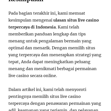
Pada bagian terakhir ini, kami memuat
kesimpulan mengenai
ulasan situs live casino
terpercaya di Indonesia
. Kami telah
memberikan panduan lengkap dan tips
menang untuk pengalaman bermain yang
optimal dan menarik. Dengan memilih situs
yang terpercaya dan menerapkan strategi yang
tepat, Anda dapat meningkatkan peluang
menang dan menikmati berbagai permainan
live casino secara online.
Dalam artikel ini, kami telah menyoroti
pentingnya memilih situs live casino
terpercaya dengan penawaran permainan yang
adil, keamanan yang terjamin, dan pelayanan