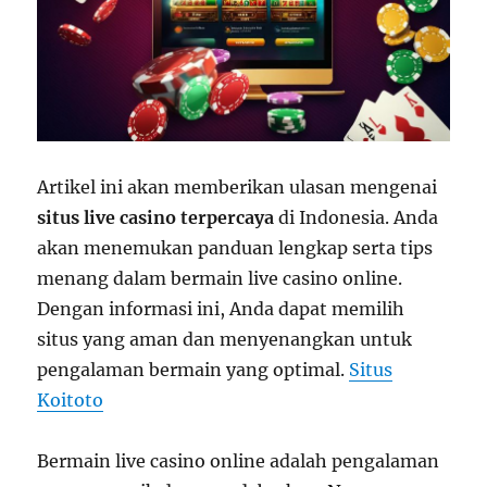
Artikel ini akan memberikan ulasan mengenai
situs live casino terpercaya
di Indonesia. Anda
akan menemukan panduan lengkap serta tips
menang dalam bermain live casino online.
Dengan informasi ini, Anda dapat memilih
situs yang aman dan menyenangkan untuk
pengalaman bermain yang optimal.
Situs
Koitoto
Bermain live casino online adalah pengalaman