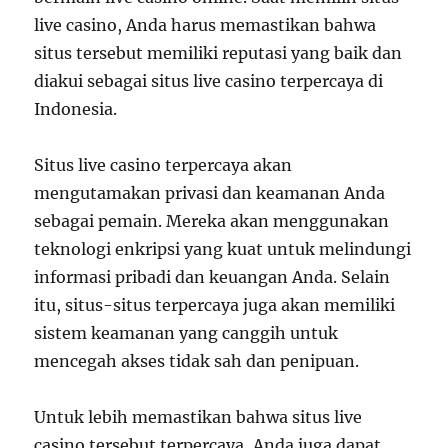
live casino, Anda harus memastikan bahwa
situs tersebut memiliki reputasi yang baik dan
diakui sebagai situs live casino terpercaya di
Indonesia.
Situs live casino terpercaya akan
mengutamakan privasi dan keamanan Anda
sebagai pemain. Mereka akan menggunakan
teknologi enkripsi yang kuat untuk melindungi
informasi pribadi dan keuangan Anda. Selain
itu, situs-situs terpercaya juga akan memiliki
sistem keamanan yang canggih untuk
mencegah akses tidak sah dan penipuan.
Untuk lebih memastikan bahwa situs live
casino tersebut terpercaya, Anda juga dapat