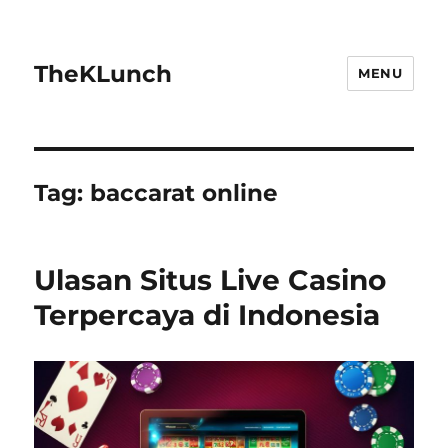
TheKLunch
MENU
Tag:
baccarat online
Ulasan Situs Live Casino
Terpercaya di Indonesia