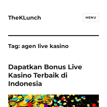
TheKLunch
MENU
Tag:
agen live kasino
Dapatkan Bonus Live
Kasino Terbaik di
Indonesia