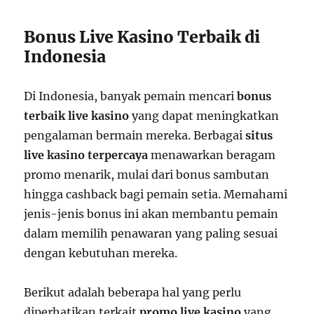
Bonus Live Kasino Terbaik di
Indonesia
Di Indonesia, banyak pemain mencari
bonus
terbaik live kasino
yang dapat meningkatkan
pengalaman bermain mereka. Berbagai
situs
live kasino terpercaya
menawarkan beragam
promo menarik, mulai dari bonus sambutan
hingga cashback bagi pemain setia. Memahami
jenis-jenis bonus ini akan membantu pemain
dalam memilih penawaran yang paling sesuai
dengan kebutuhan mereka.
Berikut adalah beberapa hal yang perlu
diperhatikan terkait
promo live kasino
yang