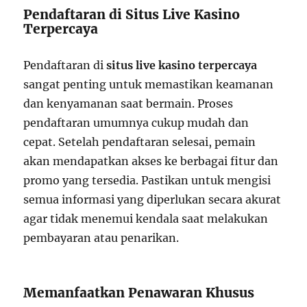
Pendaftaran di Situs Live Kasino
Terpercaya
Pendaftaran di
situs live kasino terpercaya
sangat penting untuk memastikan keamanan
dan kenyamanan saat bermain. Proses
pendaftaran umumnya cukup mudah dan
cepat. Setelah pendaftaran selesai, pemain
akan mendapatkan akses ke berbagai fitur dan
promo yang tersedia. Pastikan untuk mengisi
semua informasi yang diperlukan secara akurat
agar tidak menemui kendala saat melakukan
pembayaran atau penarikan.
Memanfaatkan Penawaran Khusus