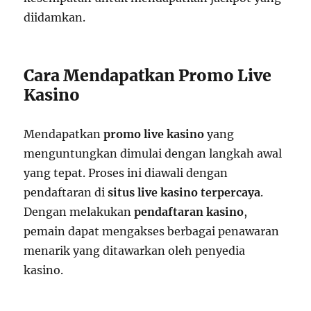
diidamkan.
Cara Mendapatkan Promo Live
Kasino
Mendapatkan
promo live kasino
yang
menguntungkan dimulai dengan langkah awal
yang tepat. Proses ini diawali dengan
pendaftaran di
situs live kasino terpercaya
.
Dengan melakukan
pendaftaran kasino
,
pemain dapat mengakses berbagai penawaran
menarik yang ditawarkan oleh penyedia
kasino.