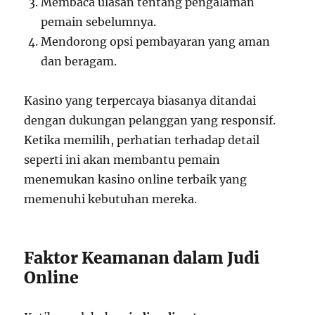
Membaca ulasan tentang pengalaman
pemain sebelumnya.
Mendorong opsi pembayaran yang aman
dan beragam.
Kasino yang terpercaya biasanya ditandai
dengan dukungan pelanggan yang responsif.
Ketika memilih, perhatian terhadap detail
seperti ini akan membantu pemain
menemukan kasino online terbaik yang
memenuhi kebutuhan mereka.
Faktor Keamanan dalam Judi
Online