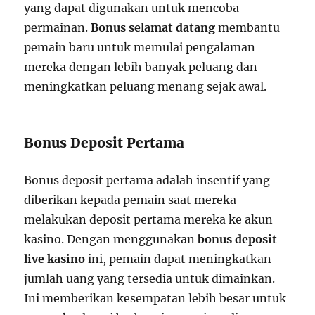
yang dapat digunakan untuk mencoba
permainan.
Bonus selamat datang
membantu
pemain baru untuk memulai pengalaman
mereka dengan lebih banyak peluang dan
meningkatkan peluang menang sejak awal.
Bonus Deposit Pertama
Bonus deposit pertama adalah insentif yang
diberikan kepada pemain saat mereka
melakukan deposit pertama mereka ke akun
kasino. Dengan menggunakan
bonus deposit
live kasino
ini, pemain dapat meningkatkan
jumlah uang yang tersedia untuk dimainkan.
Ini memberikan kesempatan lebih besar untuk