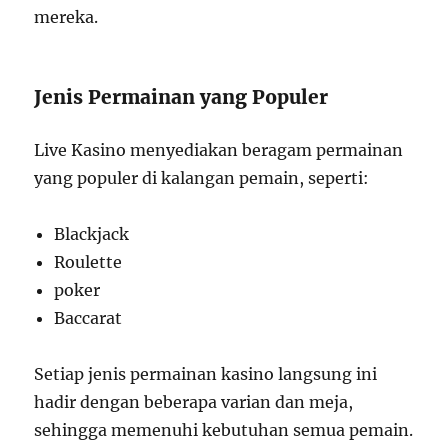
mereka.
Jenis Permainan yang Populer
Live Kasino menyediakan beragam permainan
yang populer di kalangan pemain, seperti:
Blackjack
Roulette
poker
Baccarat
Setiap jenis permainan kasino langsung ini
hadir dengan beberapa varian dan meja,
sehingga memenuhi kebutuhan semua pemain.