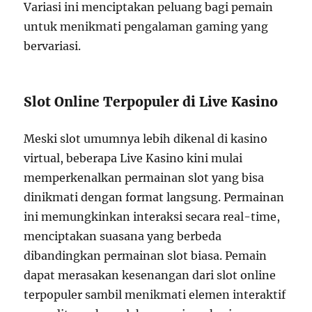
Variasi ini menciptakan peluang bagi pemain
untuk menikmati pengalaman gaming yang
bervariasi.
Slot Online Terpopuler di Live Kasino
Meski slot umumnya lebih dikenal di kasino
virtual, beberapa Live Kasino kini mulai
memperkenalkan permainan slot yang bisa
dinikmati dengan format langsung. Permainan
ini memungkinkan interaksi secara real-time,
menciptakan suasana yang berbeda
dibandingkan permainan slot biasa. Pemain
dapat merasakan kesenangan dari slot online
terpopuler sambil menikmati elemen interaktif