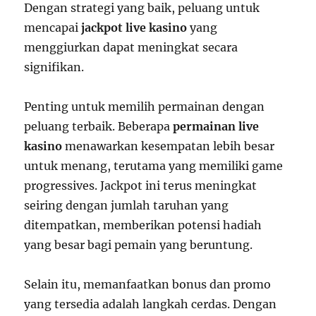
Dengan strategi yang baik, peluang untuk
mencapai
jackpot live kasino
yang
menggiurkan dapat meningkat secara
signifikan.
Penting untuk memilih permainan dengan
peluang terbaik. Beberapa
permainan live
kasino
menawarkan kesempatan lebih besar
untuk menang, terutama yang memiliki game
progressives. Jackpot ini terus meningkat
seiring dengan jumlah taruhan yang
ditempatkan, memberikan potensi hadiah
yang besar bagi pemain yang beruntung.
Selain itu, memanfaatkan bonus dan promo
yang tersedia adalah langkah cerdas. Dengan