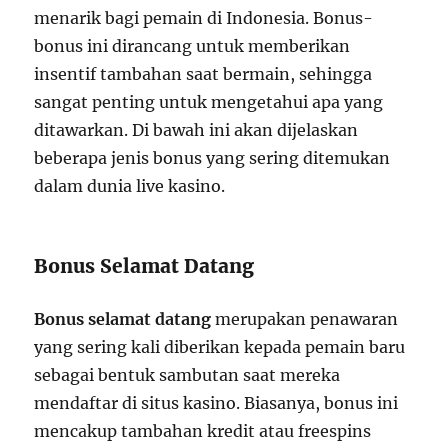
menarik bagi pemain di Indonesia. Bonus-
bonus ini dirancang untuk memberikan
insentif tambahan saat bermain, sehingga
sangat penting untuk mengetahui apa yang
ditawarkan. Di bawah ini akan dijelaskan
beberapa jenis bonus yang sering ditemukan
dalam dunia live kasino.
Bonus Selamat Datang
Bonus selamat datang
merupakan penawaran
yang sering kali diberikan kepada pemain baru
sebagai bentuk sambutan saat mereka
mendaftar di situs kasino. Biasanya, bonus ini
mencakup tambahan kredit atau freespins