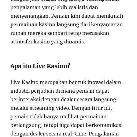
pengalaman yang lebih realistis dan
menyenangkan. Pemain kini dapat menikmati
permainan kasino langsung
dari kenyamanan
rumah mereka sembari tetap merasakan
atmosfer kasino yang dinamis.
Apa itu Live Kasino?
Live Kasino merupakan bentuk inovasi dalam
industri perjudian di mana pemain dapat
berinteraksi dengan dealer secara langsung
melalui streaming video. Dengan fitur ini,
pemain tidak hanya melihat permainan
berlangsung, tetapi juga dapat berkomunikasi
dengan dealer secara real-time. Pengalaman