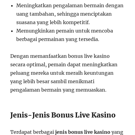
Meningkatkan pengalaman bermain dengan
uang tambahan, sehingga menciptakan
suasana yang lebih kompetitif.
Memungkinkan pemain untuk mencoba
berbagai permainan yang tersedia.
Dengan memanfaatkan bonus live kasino
secara optimal, pemain dapat meningkatkan
peluang mereka untuk meraih keuntungan
yang lebih besar sambil menikmati
pengalaman bermain yang memuaskan.
Jenis-Jenis Bonus Live Kasino
Terdapat berbagai
jenis bonus live kasino
yang