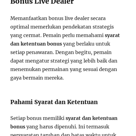
Bonus Live Dealer
Memanfaatkan bonus live dealer secara
optimal memerlukan pendekatan strategis
yang cermat. Pemain perlu memahami
syarat
dan ketentuan bonus
yang berlaku untuk
setiap penawaran. Dengan begitu, pemain
dapat mengatur strategi yang lebih baik dan
menemukan permainan yang sesuai dengan
gaya bermain mereka.
Pahami Syarat dan Ketentuan
Setiap bonus memiliki
syarat dan ketentuan
bonus
yang harus dipenuhi. Ini termasuk
persyaratan taruhan dan batas waktu untuk