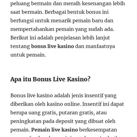
peluang bermain dan meraih kesenangan lebih
saat bermain. Berbagai bentuk bonus ini
berfungsi untuk menarik pemain baru dan
mempertahankan pemain yang sudah ada.
Berikut ini adalah penjelasan lebih lanjut
tentang
bonus live kasino
dan manfaatnya
untuk pemain.
Apa itu Bonus Live Kasino?
Bonus live kasino adalah jenis insentif yang
diberikan oleh kasino online. Insentif ini dapat
berupa uang gratis, putaran gratis, atau
peningkatan pada deposit yang dibuat oleh
pemain.
Pemain live kasino
berkesempatan