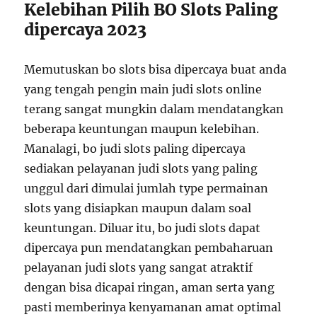
Kelebihan Pilih BO Slots Paling
dipercaya 2023
Memutuskan bo slots bisa dipercaya buat anda
yang tengah pengin main judi slots online
terang sangat mungkin dalam mendatangkan
beberapa keuntungan maupun kelebihan.
Manalagi, bo judi slots paling dipercaya
sediakan pelayanan judi slots yang paling
unggul dari dimulai jumlah type permainan
slots yang disiapkan maupun dalam soal
keuntungan. Diluar itu, bo judi slots dapat
dipercaya pun mendatangkan pembaharuan
pelayanan judi slots yang sangat atraktif
dengan bisa dicapai ringan, aman serta yang
pasti memberinya kenyamanan amat optimal