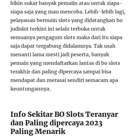
bikin sukar banyak pemaiin atau untuk siapa-
siapa saja yang mau mencoba. Lebih-lebih lagi,
pelayanan bermain slots yang didatangkan bo
judislot terkini ini selalu terbuka untuk
semuanya pengagum slots maka dari itu siapa
saja dapat tergabung didalamnya. Tak usah
menanti lama mesti jadi peserta, banyak
pemain yang mendaftarkan lantas di bo slots
terakhir dan paling dipercaya sampai bisa
mendapat dan merasai sendiri semacam apa
keuntungannya.
Info Sekitar BO Slots Teranyar
dan Paling dipercaya 2023
Paling Menarik