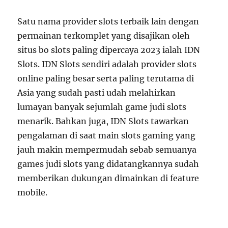
Satu nama provider slots terbaik lain dengan
permainan terkomplet yang disajikan oleh
situs bo slots paling dipercaya 2023 ialah IDN
Slots. IDN Slots sendiri adalah provider slots
online paling besar serta paling terutama di
Asia yang sudah pasti udah melahirkan
lumayan banyak sejumlah game judi slots
menarik. Bahkan juga, IDN Slots tawarkan
pengalaman di saat main slots gaming yang
jauh makin mempermudah sebab semuanya
games judi slots yang didatangkannya sudah
memberikan dukungan dimainkan di feature
mobile.