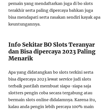
pemain yang mendaftarkan juga di bo slots
terakhir serta paling dipercaya bahkan juga
bisa mendapati serta rasakan sendiri kayak apa
keuntungannya.
Info Sekitar BO Slots Teranyar
dan Bisa dipercaya 2023 Paling
Menarik
Apa yang didatangkan bo slots terkini serta
bisa dipercaya 2023 lewat service judi slots
terbaik pastilah membuat siapa-siapa saja
slotters pengin coba secara tergabung atau
bermain slots online didalamnya. Karena itu,
kalau anda pengin lebih percaya 100% main