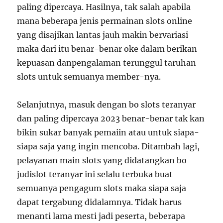
paling dipercaya. Hasilnya, tak salah apabila
mana beberapa jenis permainan slots online
yang disajikan lantas jauh makin bervariasi
maka dari itu benar-benar oke dalam berikan
kepuasan danpengalaman terunggul taruhan
slots untuk semuanya member-nya.
Selanjutnya, masuk dengan bo slots teranyar
dan paling dipercaya 2023 benar-benar tak kan
bikin sukar banyak pemaiin atau untuk siapa-
siapa saja yang ingin mencoba. Ditambah lagi,
pelayanan main slots yang didatangkan bo
judislot teranyar ini selalu terbuka buat
semuanya pengagum slots maka siapa saja
dapat tergabung didalamnya. Tidak harus
menanti lama mesti jadi peserta, beberapa