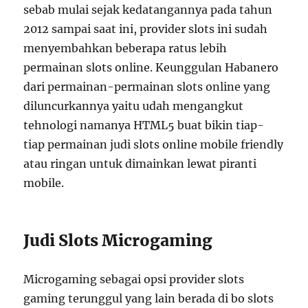
sebab mulai sejak kedatangannya pada tahun
2012 sampai saat ini, provider slots ini sudah
menyembahkan beberapa ratus lebih
permainan slots online. Keunggulan Habanero
dari permainan-permainan slots online yang
diluncurkannya yaitu udah mengangkut
tehnologi namanya HTML5 buat bikin tiap-
tiap permainan judi slots online mobile friendly
atau ringan untuk dimainkan lewat piranti
mobile.
Judi Slots Microgaming
Microgaming sebagai opsi provider slots
gaming terunggul yang lain berada di bo slots