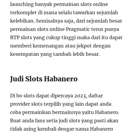
launching banyak permainan slots online
terkomplet di mana selalu tawarkan sejumlah
kelebihan. Semisalnya saja, dari sejumlah besar
permainan slots online Pragmatic terus punya
RTP slots yang cukup tinggi maka dari itu dapat
memberi kemenangan atau jekpot dengan
kesempatan yang tambah lebih besar.
Judi Slots Habanero
Di bo slots dapat dipercaya 2023, daftar
provider slots terpilih yang lain dapat anda
coba permainkan bermainnya yaitu Habanero.
Buat anda fans setia judi slots yang pasti akan
tidak asing kembali dengar nama Habanero