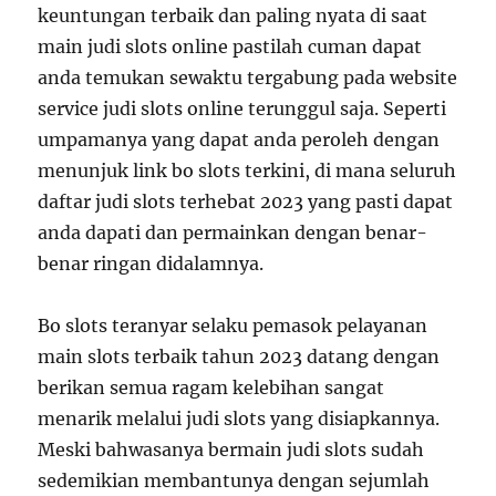
keuntungan terbaik dan paling nyata di saat
main judi slots online pastilah cuman dapat
anda temukan sewaktu tergabung pada website
service judi slots online terunggul saja. Seperti
umpamanya yang dapat anda peroleh dengan
menunjuk link bo slots terkini, di mana seluruh
daftar judi slots terhebat 2023 yang pasti dapat
anda dapati dan permainkan dengan benar-
benar ringan didalamnya.
Bo slots teranyar selaku pemasok pelayanan
main slots terbaik tahun 2023 datang dengan
berikan semua ragam kelebihan sangat
menarik melalui judi slots yang disiapkannya.
Meski bahwasanya bermain judi slots sudah
sedemikian membantunya dengan sejumlah