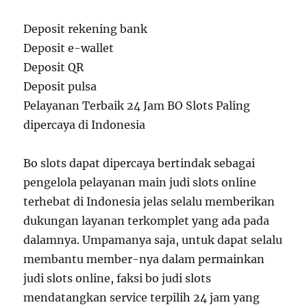
Deposit rekening bank
Deposit e-wallet
Deposit QR
Deposit pulsa
Pelayanan Terbaik 24 Jam BO Slots Paling
dipercaya di Indonesia
Bo slots dapat dipercaya bertindak sebagai
pengelola pelayanan main judi slots online
terhebat di Indonesia jelas selalu memberikan
dukungan layanan terkomplet yang ada pada
dalamnya. Umpamanya saja, untuk dapat selalu
membantu member-nya dalam permainkan
judi slots online, faksi bo judi slots
mendatangkan service terpilih 24 jam yang