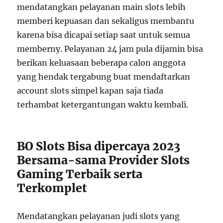
mendatangkan pelayanan main slots lebih
memberi kepuasan dan sekaligus membantu
karena bisa dicapai setiap saat untuk semua
memberny. Pelayanan 24 jam pula dijamin bisa
berikan keluasaan beberapa calon anggota
yang hendak tergabung buat mendaftarkan
account slots simpel kapan saja tiada
terhambat ketergantungan waktu kembali.
BO Slots Bisa dipercaya 2023
Bersama-sama Provider Slots
Gaming Terbaik serta
Terkomplet
Mendatangkan pelayanan judi slots yang