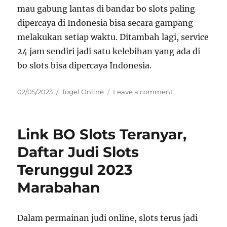
mau gabung lantas di bandar bo slots paling
dipercaya di Indonesia bisa secara gampang
melakukan setiap waktu. Ditambah lagi, service
24 jam sendiri jadi satu kelebihan yang ada di
bo slots bisa dipercaya Indonesia.
Posted
Categories
on
02/05/2023
Togel Online
Leave a comment
on
Link
BO
Slots
Link BO Slots Teranyar,
Terakhir,
Daftar
Daftar Judi Slots
Judi
Terunggul 2023
Slots
Terbaik
Marabahan
2023
Barito
Timur
Dalam permainan judi online, slots terus jadi