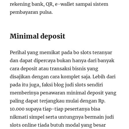
rekening bank, QR, e-wallet sampai sistem
pembayaran pulsa.
Minimal deposit
Perihal yang memikat pada bo slots teranyar
dan dapat dipercaya bukan hanya dari banyak
cara deposit atau transaksi bisnis yang
disajikan dengan cara komplet saja. Lebih dari
pada itu juga, faksi blog judi slots sendiri
memberinya penawaran minimal deposit yang
paling dapat terjangkau mulai dengan Rp.
10.000 supaya tiap-tiap pesertanya bisa
nikmati simpel serta untungnya bermain judi
slots online tiada butuh modal yang besar