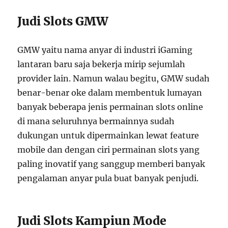
Judi Slots GMW
GMW yaitu nama anyar di industri iGaming
lantaran baru saja bekerja mirip sejumlah
provider lain. Namun walau begitu, GMW sudah
benar-benar oke dalam membentuk lumayan
banyak beberapa jenis permainan slots online
di mana seluruhnya bermainnya sudah
dukungan untuk dipermainkan lewat feature
mobile dan dengan ciri permainan slots yang
paling inovatif yang sanggup memberi banyak
pengalaman anyar pula buat banyak penjudi.
Judi Slots Kampiun Mode