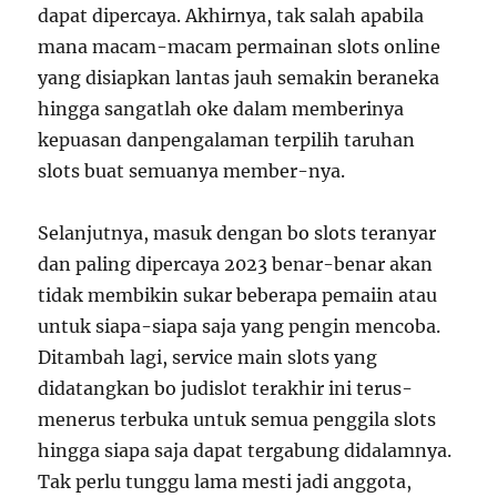
dapat dipercaya. Akhirnya, tak salah apabila
mana macam-macam permainan slots online
yang disiapkan lantas jauh semakin beraneka
hingga sangatlah oke dalam memberinya
kepuasan danpengalaman terpilih taruhan
slots buat semuanya member-nya.
Selanjutnya, masuk dengan bo slots teranyar
dan paling dipercaya 2023 benar-benar akan
tidak membikin sukar beberapa pemaiin atau
untuk siapa-siapa saja yang pengin mencoba.
Ditambah lagi, service main slots yang
didatangkan bo judislot terakhir ini terus-
menerus terbuka untuk semua penggila slots
hingga siapa saja dapat tergabung didalamnya.
Tak perlu tunggu lama mesti jadi anggota,