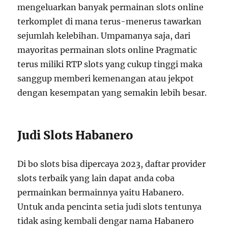
mengeluarkan banyak permainan slots online
terkomplet di mana terus-menerus tawarkan
sejumlah kelebihan. Umpamanya saja, dari
mayoritas permainan slots online Pragmatic
terus miliki RTP slots yang cukup tinggi maka
sanggup memberi kemenangan atau jekpot
dengan kesempatan yang semakin lebih besar.
Judi Slots Habanero
Di bo slots bisa dipercaya 2023, daftar provider
slots terbaik yang lain dapat anda coba
permainkan bermainnya yaitu Habanero.
Untuk anda pencinta setia judi slots tentunya
tidak asing kembali dengar nama Habanero