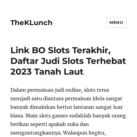
TheKLunch
MENU
Link BO Slots Terakhir,
Daftar Judi Slots Terhebat
2023 Tanah Laut
Dalam permainan judi online, slots terus
menjadi satu diantara permainan idola sangat
banyak dimainkan bettor lantaran sangat luar
biasa. Main slots games sudahlah banyak orang
berikan seperti apakah suka dan
menguntungkannya. Walaupun begitu,