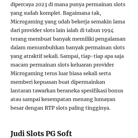
dipercaya 2023 di mana punya permainan slots
yang sudah komplet. Bagaimana tak,
Microgaming yang udah bekerja semakin lama
dari provider slots lain ialah di tahun 1994
terang membuat banyak memiliki pengalaman
dalam menumbuhkan banyak permainan slots
yang atraktif sekali. Sampai, tiap-tiap apa saja
macam permainan slots keluaran provider
Microgaming terus luar biasa sekali serta
memberi kepuasan buat dipermainkan
lantaran tawarkan beraneka spesifikasi bonus
atau sampai kesempatan menang lumayan
besar dengan RTP slots paling tingginya.
Judi Slots PG Soft