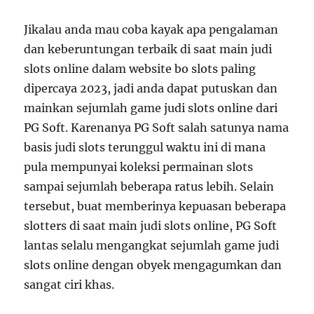
Jikalau anda mau coba kayak apa pengalaman
dan keberuntungan terbaik di saat main judi
slots online dalam website bo slots paling
dipercaya 2023, jadi anda dapat putuskan dan
mainkan sejumlah game judi slots online dari
PG Soft. Karenanya PG Soft salah satunya nama
basis judi slots terunggul waktu ini di mana
pula mempunyai koleksi permainan slots
sampai sejumlah beberapa ratus lebih. Selain
tersebut, buat memberinya kepuasan beberapa
slotters di saat main judi slots online, PG Soft
lantas selalu mengangkat sejumlah game judi
slots online dengan obyek mengagumkan dan
sangat ciri khas.