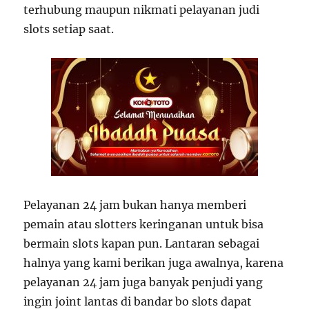
terhubung maupun nikmati pelayanan judi
slots setiap saat.
Pelayanan 24 jam bukan hanya memberi
pemain atau slotters keringanan untuk bisa
bermain slots kapan pun. Lantaran sebagai
halnya yang kami berikan juga awalnya, karena
pelayanan 24 jam juga banyak penjudi yang
ingin joint lantas di bandar bo slots dapat