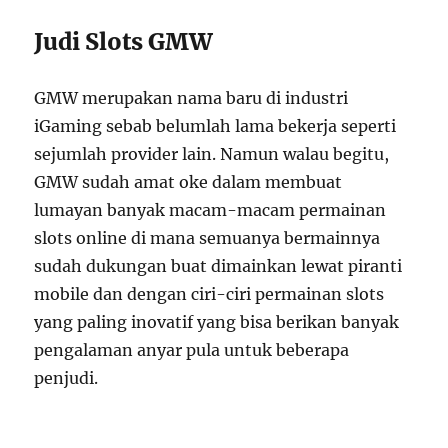
Judi Slots GMW
GMW merupakan nama baru di industri
iGaming sebab belumlah lama bekerja seperti
sejumlah provider lain. Namun walau begitu,
GMW sudah amat oke dalam membuat
lumayan banyak macam-macam permainan
slots online di mana semuanya bermainnya
sudah dukungan buat dimainkan lewat piranti
mobile dan dengan ciri-ciri permainan slots
yang paling inovatif yang bisa berikan banyak
pengalaman anyar pula untuk beberapa
penjudi.