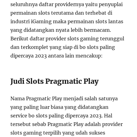
seluruhnya daftar providernya yaitu penyuplai
permainan slots terutama dan terhebat di
industri iGaming maka permainan slots lantas
yang didatangkan nyata lebih bermacam.
Berikut daftar provider slots gaming terunggul
dan terkomplet yang siap di bo slots paling
dipercaya 2023 antara lain mencakup:
Judi Slots Pragmatic Play
Nama Pragmatic Play menjadi salah satunya
yang paling luar biasa yang didatangkan
service bo slots paling dipercaya 2023. Hal
tersebut sebab Pragmatic Play adalah provider
slots gaming terpilih yang udah sukses