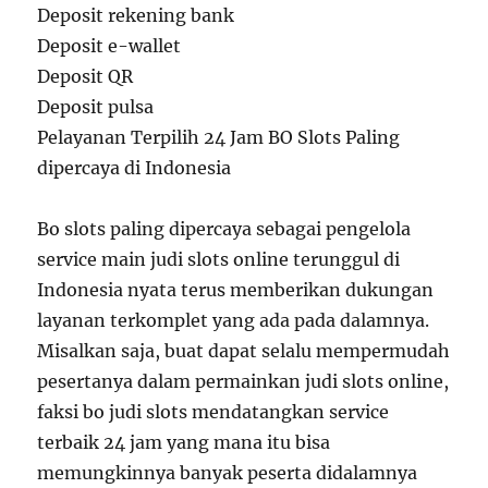
Deposit rekening bank
Deposit e-wallet
Deposit QR
Deposit pulsa
Pelayanan Terpilih 24 Jam BO Slots Paling
dipercaya di Indonesia
Bo slots paling dipercaya sebagai pengelola
service main judi slots online terunggul di
Indonesia nyata terus memberikan dukungan
layanan terkomplet yang ada pada dalamnya.
Misalkan saja, buat dapat selalu mempermudah
pesertanya dalam permainkan judi slots online,
faksi bo judi slots mendatangkan service
terbaik 24 jam yang mana itu bisa
memungkinnya banyak peserta didalamnya