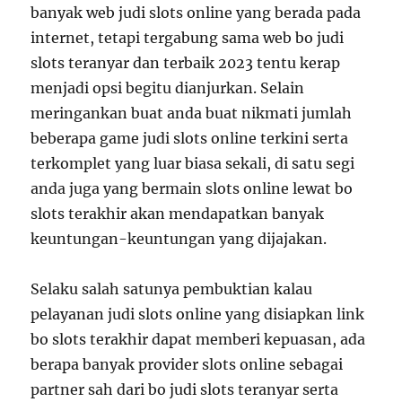
banyak web judi slots online yang berada pada
internet, tetapi tergabung sama web bo judi
slots teranyar dan terbaik 2023 tentu kerap
menjadi opsi begitu dianjurkan. Selain
meringankan buat anda buat nikmati jumlah
beberapa game judi slots online terkini serta
terkomplet yang luar biasa sekali, di satu segi
anda juga yang bermain slots online lewat bo
slots terakhir akan mendapatkan banyak
keuntungan-keuntungan yang dijajakan.
Selaku salah satunya pembuktian kalau
pelayanan judi slots online yang disiapkan link
bo slots terakhir dapat memberi kepuasan, ada
berapa banyak provider slots online sebagai
partner sah dari bo judi slots teranyar serta